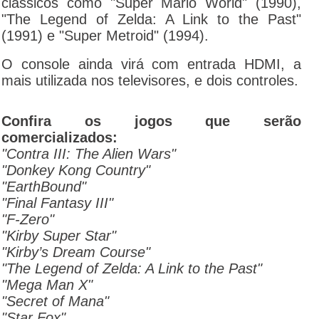
clássicos como "Super Mario World" (1990),
"The Legend of Zelda: A Link to the Past"
(1991) e "Super Metroid" (1994).
O console ainda virá com entrada HDMI, a
mais utilizada nos televisores, e dois controles.
Confira os jogos que serão
comercializados:
"Contra III: The Alien Wars"
"Donkey Kong Country"
"EarthBound"
"Final Fantasy III"
"F-Zero"
"Kirby Super Star"
"Kirby’s Dream Course"
"The Legend of Zelda: A Link to the Past"
"Mega Man X"
"Secret of Mana"
"Star Fox"