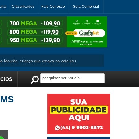
rtal
Classificados
Fale Conosco
Guia Comercial
rão; criança que estava no veículo não se machuca ...
Moradora de Jura
CIOS
Publicidade
 MS