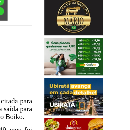
icitada para
a saída para
io Boiko.
49 anos, foi