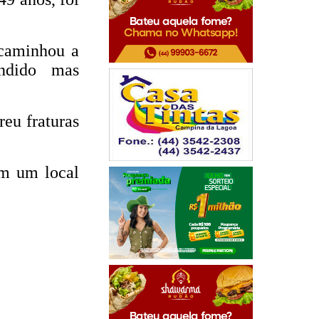
ncaminhou a
ndido mas
reu fraturas
em um local