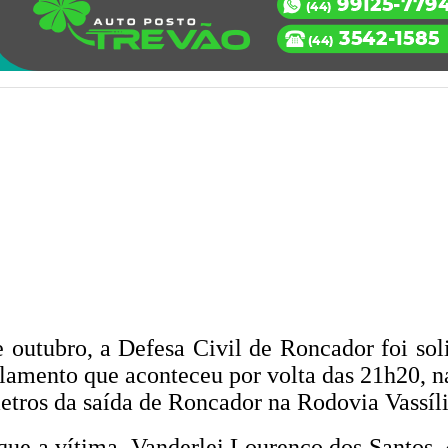
e outubro, a Defesa Civil de Roncador foi sol
elamento que aconteceu por volta das 21h20, n
tros da saída de Roncador na Rodovia Vassíl
que a vítima, Vanderlei Lourenço dos Santos, 