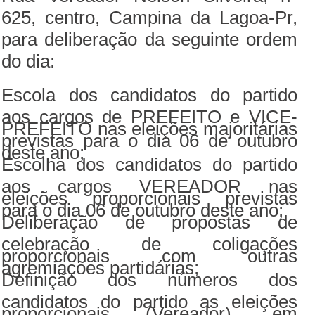
625, centro, Campina da Lagoa-Pr,
para deliberação da seguinte ordem
do dia:
Escola dos candidatos do partido
aos cargos de PREFEITO e VICE-
PREFEITO nas eleições majoritárias
previstas para o dia 06 de outubro
deste ano;
Escolha dos candidatos do partido
aos cargos VEREADOR nas
eleições proporcionais previstas
para o dia 06 de outubro deste ano;
Deliberação de propostas de
celebração de coligações
proporcionais com outras
agremiações partidárias;
Definição dos números dos
candidatos do partido as eleições
proporcionais (Vereador), em