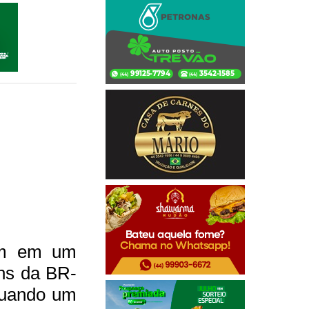
ram em um
ens da BR-
 quando um