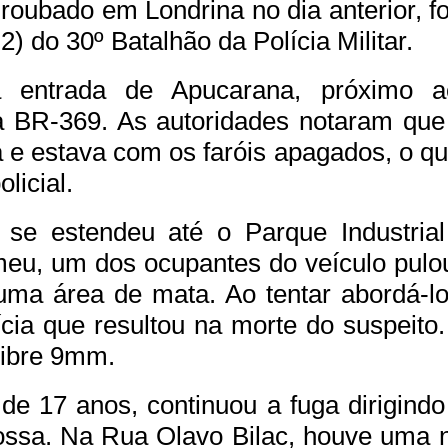
roubado em Londrina no dia anterior, fo
2) do 30º Batalhão da Polícia Militar.
na entrada de Apucarana, próximo 
 BR-369. As autoridades notaram que 
 e estava com os faróis apagados, o q
licial.
 se estendeu até o Parque Industria
eu, um dos ocupantes do veículo pulo
ma área de mata. Ao tentar abordá-lo
ícia que resultou na morte do suspeito
libre 9mm.
e 17 anos, continuou a fuga dirigindo
rossa. Na Rua Olavo Bilac, houve uma 