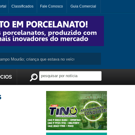
rtal
Classificados
Fale Conosco
Guia Comercial
 Mourão; criança que estava no veículo não se machuca ...
Moradora de 
CIOS
Publicidade
s