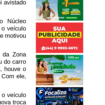
i avistado
ao Núcleo
o veículo
ue motivou
l da Zona
u do carro
, houve o
. Com ele,
 o veículo
nova troca