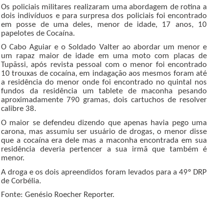
Os policiais militares realizaram uma abordagem de rotina a
dois indivíduos e para surpresa dos policiais foi encontrado
em posse de uma deles, menor de idade, 17 anos, 10
papelotes de Cocaína.
O Cabo Aguiar e o Soldado Valter ao abordar um menor e
um rapaz maior de idade em uma moto com placas de
Tupãssi, após revista pessoal com o menor foi encontrado
10 trouxas de cocaína, em indagação aos mesmos foram até
a residência do menor onde foi encontrado no quintal nos
fundos da residência um tablete de maconha pesando
aproximadamente 790 gramas, dois cartuchos de resolver
calibre 38.
O maior se defendeu dizendo que apenas havia pego uma
carona, mas assumiu ser usuário de drogas, o menor disse
que a cocaína era dele mas a maconha encontrada em sua
residência deveria pertencer a sua irmã que também é
menor.
A droga e os dois apreendidos foram levados para a 49º DRP
de Corbélia.
Fonte: Genésio Roecher Reporter.