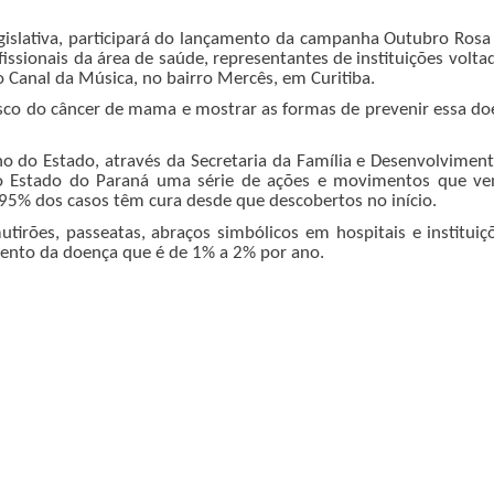
islativa, participará do lançamento da campanha Outubro Rosa 
issionais da área de saúde, representantes de instituições volt
 Canal da Música, no bairro Mercês, em Curitiba.
risco do câncer de mama e mostrar as formas de prevenir essa 
o Estado, através da Secretaria da Família e Desenvolvimento
o Estado do Paraná uma série de ações e movimentos que ven
5% dos casos têm cura desde que descobertos no início.
mutirões, passeatas, abraços simbólicos em hospitais e instit
mento da doença que é de 1% a 2% por ano.