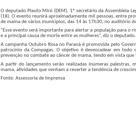
O deputado Plauto Miró (DEM), 1º secretário da Assembleia Leg
(18). O evento reunirá aproximadamente mil pessoas, entre prof
de mama de vários municípios, das 14 às 17h30, no auditório do
“Esse evento será importante para alertar a população para o 
e a principal causa de morte entre as mulheres”, diz o deputado.
A campanha Outubro Rosa no Paraná é promovida pelo Governo d
patrocínio da Compagas. O objetivo é desencadear em todo 
prevenção no combate ao câncer de mama, tendo em vista que 9
A partir do lançamento serão realizadas inúmeras palestras, 
mama, atividades que venham a reverter a tendência de cresci
Fonte: Assessoria de Imprensa