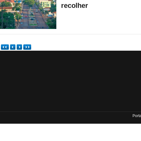
recolher
Port