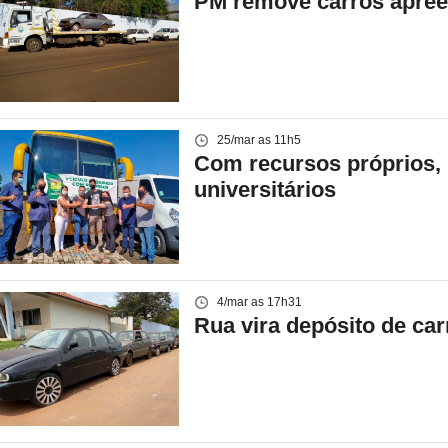
PM remove carros apree
25/mar as 11h5
Com recursos próprios, p
universitários
4/mar as 17h31
Rua vira depósito de ca