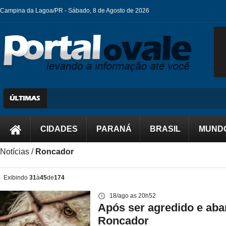
Campina da Lagoa/PR -
Sábado, 8 de Agosto de 2026
Mu
CIDADES
PARANÁ
BRASIL
MUND
Notícias /
Roncador
Exibindo
31
à
45
de
174
18/ago as 20h52
Após ser agredido e ab
Roncador