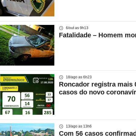
6/out as 9h13
Fatalidade – Homem mor
18/ago as 6h23
Roncador registra mais 0
casos do novo coronaví
13/ago as 13h6
Com 56 casos confirmad