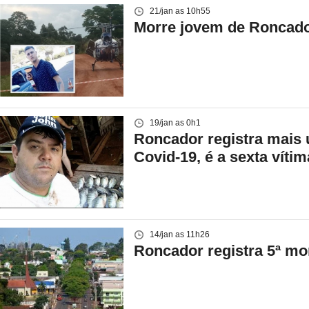
21/jan as 10h55
Morre jovem de Roncado
19/jan as 0h1
Roncador registra mais 
Covid-19, é a sexta víti
14/jan as 11h26
Roncador registra 5ª m