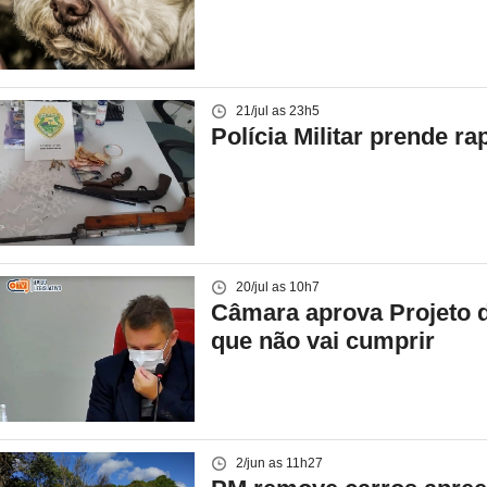
21/jul as 23h5
Polícia Militar prende 
20/jul as 10h7
Câmara aprova Projeto d
que não vai cumprir
2/jun as 11h27